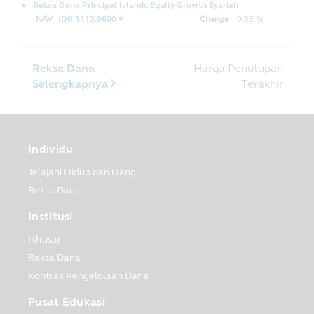
Reksa Dana Principal Islamic Equity Growth Syariah
NAV
IDR 1113.9600
Change
-0.35 %
Reksa Dana
Harga Penutupan
Selengkapnya
Terakhir
Individu
Jelajahi Hidup dan Uang
Reksa Dana
Institusi
Ikhtisar
Reksa Dana
Kontrak Pengelolaan Dana
Pusat Edukasi