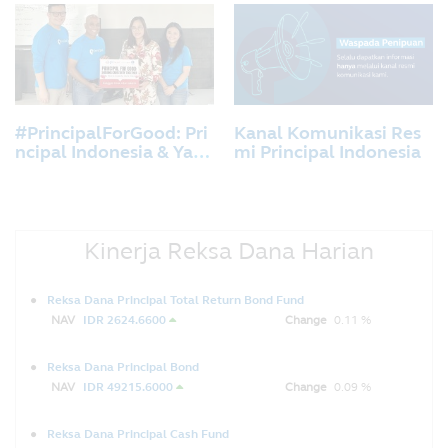
eksa Dana dengan PT B
ank KEB Hana Indonesi
a
#PrincipalForGood: Pri
Kanal Komunikasi Res
ncipal Indonesia & Yaya
mi Principal Indonesia
san Cinta Anak Bangsa
Berbagi Kreativitas Unt
uk Anak-anak Sanggar
Anak Akar, Jakarta.
Kinerja Reksa Dana Harian
Reksa Dana Principal Total Return Bond Fund
NAV
IDR 2624.6600
Change
0.11 %
Reksa Dana Principal Bond
NAV
IDR 49215.6000
Change
0.09 %
Reksa Dana Principal Cash Fund