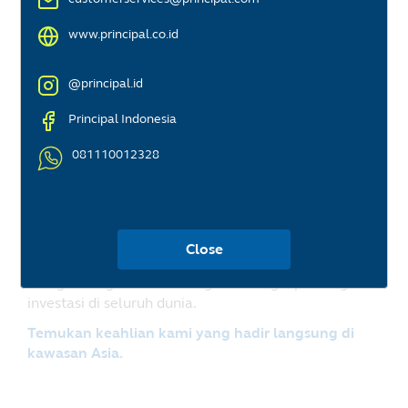
www.principal.co.id
@principal.id
Principal Indonesia
081110012328
Principal Asset
Management
Close
Menghubungkan Anda dengan berbagai peluang
investasi di seluruh dunia.
Temukan keahlian kami yang hadir langsung di
kawasan Asia.