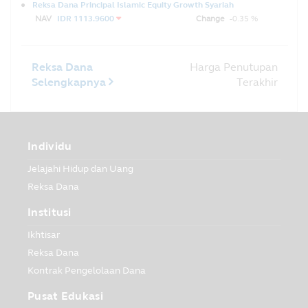
Reksa Dana Principal Islamic Equity Growth Syariah
NAV
IDR 1113.9600
Change
-0.35 %
Reksa Dana
Harga Penutupan
Selengkapnya
Terakhir
Individu
Jelajahi Hidup dan Uang
Reksa Dana
Institusi
Ikhtisar
Reksa Dana
Kontrak Pengelolaan Dana
Pusat Edukasi