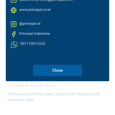
www.principal.co.id
@principal.id
Principal Indonesia
081110012328
Principal Asset
Management
Close
Menghubungkan Anda dengan berbagai peluang
investasi di seluruh dunia.
Temukan keahlian kami yang hadir langsung di
kawasan Asia.