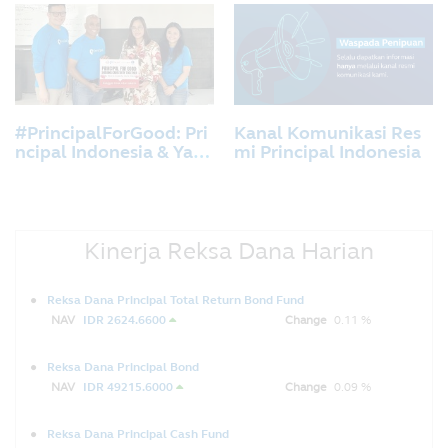
eksa Dana dengan PT B
ank KEB Hana Indonesi
a
#PrincipalForGood: Pri
Kanal Komunikasi Res
ncipal Indonesia & Yaya
mi Principal Indonesia
san Cinta Anak Bangsa
Berbagi Kreativitas Unt
uk Anak-anak Sanggar
Anak Akar, Jakarta.
Kinerja Reksa Dana Harian
Reksa Dana Principal Total Return Bond Fund
NAV
IDR 2624.6600
Change
0.11 %
Reksa Dana Principal Bond
NAV
IDR 49215.6000
Change
0.09 %
Reksa Dana Principal Cash Fund