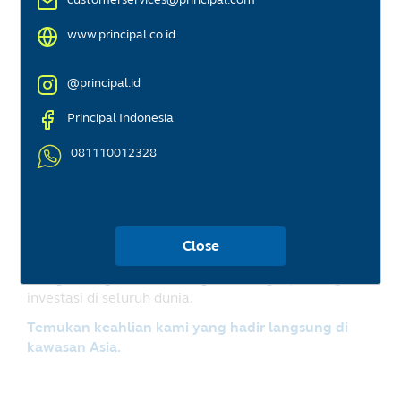
www.principal.co.id
@principal.id
Principal Indonesia
081110012328
Principal Asset
Management
Close
Menghubungkan Anda dengan berbagai peluang
investasi di seluruh dunia.
Temukan keahlian kami yang hadir langsung di
kawasan Asia.