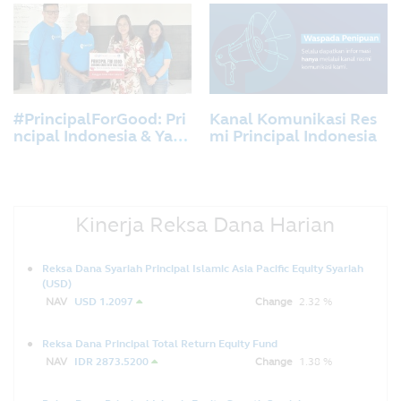
eksa Dana dengan PT B
ank KEB Hana Indonesi
a
#PrincipalForGood: Pri
Kanal Komunikasi Res
ncipal Indonesia & Yaya
mi Principal Indonesia
san Cinta Anak Bangsa
Berbagi Kreativitas Unt
uk Anak-anak Sanggar
Anak Akar, Jakarta.
Kinerja Reksa Dana Harian
Reksa Dana Syariah Principal Islamic Asia Pacific Equity Syariah
(USD)
NAV
USD 1.2097
Change
2.32 %
Reksa Dana Principal Total Return Equity Fund
NAV
IDR 2873.5200
Change
1.38 %