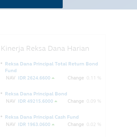
Kinerja Reksa Dana Harian
Reksa Dana Principal Total Return Bond
Fund
NAV
IDR 2624.6600
Change
0.11 %
Reksa Dana Principal Bond
NAV
IDR 49215.6000
Change
0.09 %
Reksa Dana Principal Cash Fund
NAV
IDR 1963.0600
Change
0.02 %