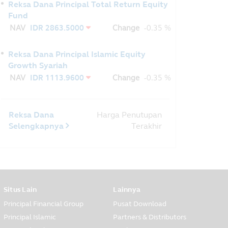
Reksa Dana Principal Total Return Equity
Fund
NAV
IDR 2863.5000
Change
-0.35 %
Reksa Dana Principal Islamic Equity
Growth Syariah
NAV
IDR 1113.9600
Change
-0.35 %
Reksa Dana
Harga Penutupan
Selengkapnya
Terakhir
Situs Lain
Lainnya
Principal Financial Group
Pusat Download
Principal Islamic
Partners & Distributors