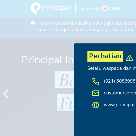
Skip
to
main
Kami merekomendasikan penggunaan web brow
content
masih menggunakan versi yang lama dan me
Perhatian
Selalu waspada dan m
(021) 5088998
customerservi
www.principal.