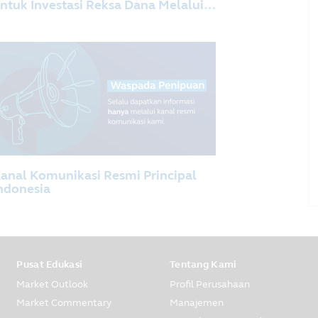
ntuk Investasi Reksa Dana Melalui
erja Sama Distribusi Reksa Dana
engan PT Bank KEB Hana Indonesia
anal Komunikasi Resmi Principal
ndonesia
Pusat Edukasi
Tentang Kami
Market Outlook
Profil Perusahaan
Market Commentary
Manajemen