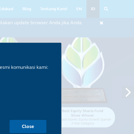
Edukasi
Blog
Tentang Kami
EN
ID
lakan update browser Anda jika Anda
esmi komunikasi kami:
Close