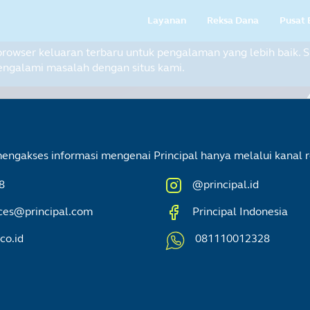
Main
Layanan
Reksa Dana
Pusat 
navigation
ser keluaran terbaru untuk pengalaman yang lebih baik. Si
ngalami masalah dengan situs kami.
engakses informasi mengenai Principal hanya melalui kanal r
8
@principal.id
ces@principal.com
Principal Indonesia
co.id
081110012328