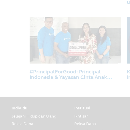
u
K
d
#PrincipalForGood: Principal
K
Indonesia & Yayasan Cinta Anak
I
Bangsa Berbagi Kreativitas Untuk
Anak-anak Sanggar Anak Akar,
Jakarta.
Individu
Institusi
Jelajahi Hidup dan Uang
Ikhtisar
Reksa Dana
Reksa Dana