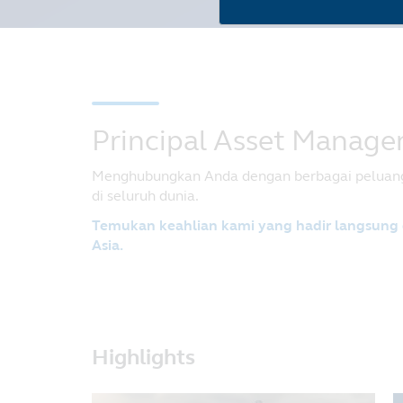
Principal Asset Manag
Menghubungkan Anda dengan berbagai peluang
di seluruh dunia.
Temukan keahlian kami yang hadir langsung
Asia.
Highlights