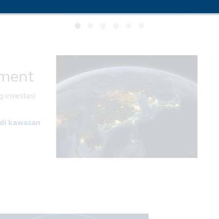
ement
 investasi
 di kawasan