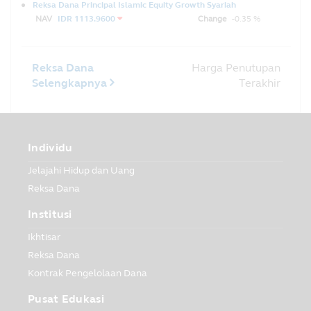
Reksa Dana Principal Islamic Equity Growth Syariah
NAV
IDR 1113.9600
Change
-0.35 %
Reksa Dana
Harga Penutupan
Selengkapnya
Terakhir
Individu
Jelajahi Hidup dan Uang
Reksa Dana
Institusi
Ikhtisar
Reksa Dana
Kontrak Pengelolaan Dana
Pusat Edukasi