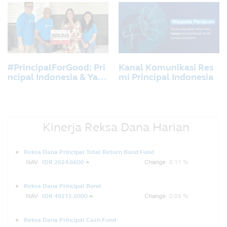
eksa Dana dengan PT B
ank KEB Hana Indonesi
a
#PrincipalForGood: Pri
Kanal Komunikasi Res
ncipal Indonesia & Yaya
mi Principal Indonesia
san Cinta Anak Bangsa
Berbagi Kreativitas Unt
uk Anak-anak Sanggar
Anak Akar, Jakarta.
Kinerja Reksa Dana Harian
Reksa Dana Principal Total Return Bond Fund
NAV
IDR 2624.6600
Change
0.11 %
Reksa Dana Principal Bond
NAV
IDR 49215.6000
Change
0.09 %
Reksa Dana Principal Cash Fund