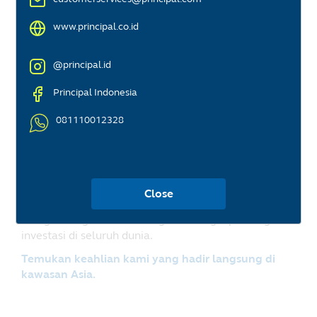
www.principal.co.id
@principal.id
Principal Indonesia
081110012328
Principal Asset
Management
Close
Menghubungkan Anda dengan berbagai peluang
investasi di seluruh dunia.
Temukan keahlian kami yang hadir langsung di
kawasan Asia.