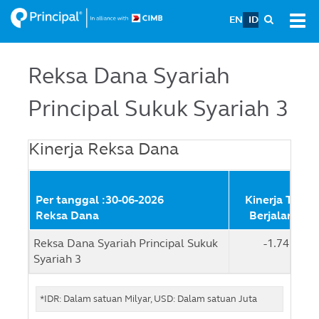
Skip
EN
ID
Tog
to
navi
main
content
Reksa Dana Syariah
Principal Sukuk Syariah 3
Kinerja Reksa Dana
Per tanggal :30-06-2026
Kinerja Tahu
Reksa Dana
Berjalan (%)
Reksa Dana Syariah Principal Sukuk
-1.74 %
Syariah 3
*IDR: Dalam satuan Milyar, USD: Dalam satuan Juta