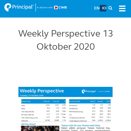
Skip
EN
ID
Tog
to
navi
main
content
Weekly Perspective 13
Oktober 2020