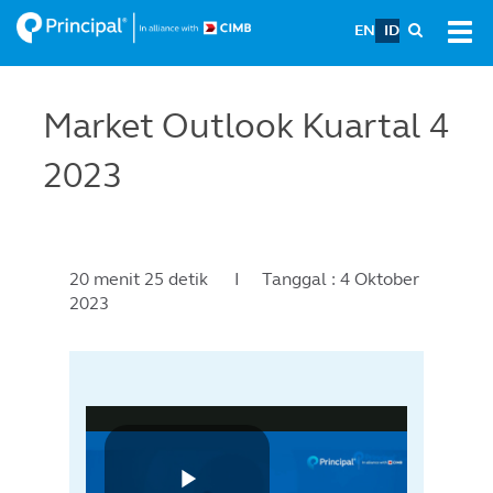
Skip
EN
ID
Tog
to
navi
main
content
Market Outlook Kuartal 4
2023
20 menit 25 detik I Tanggal : 4 Oktober
2023