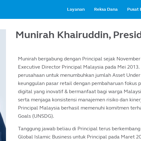
Main
Layanan
Reksa Dana
Pusat 
navigation
Munirah Khairuddin, Presi
Munirah bergabung dengan Principal sejak November
Executive Director Principal Malaysia pada Mei 2013
perusahaan untuk menumbuhkan jumlah Asset Unde
keunggulan pasar retail dengan pembaharuan fokus p
digital yang inovatif & bermanfaat bagi warga Malay
serta menjaga konsistensi manajemen risiko dan kinerj
Principal Malaysia berhasil memenuhi komitmen ter
Goals (UNSDG).
Tanggung jawab beliau di Principal terus berkembang
Global Islamic Business untuk Principal pada Maret 2